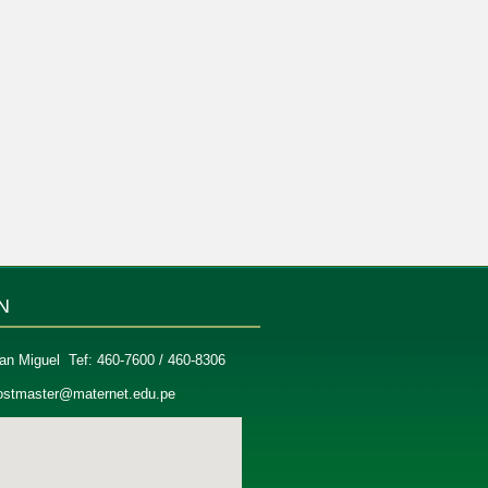
N
an Miguel Tef: 460-7600 / 460-8306
ostmaster@maternet.edu.pe