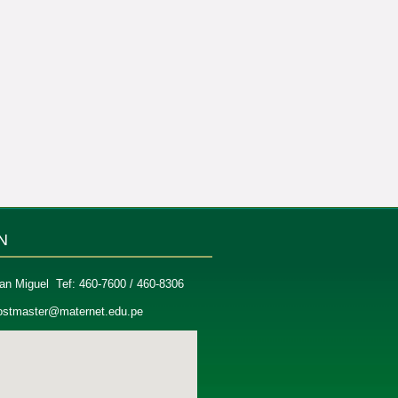
N
an Miguel Tef: 460-7600 / 460-8306
ostmaster@maternet.edu.pe